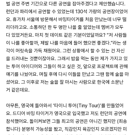
벌 공연 주변 기간으로 다른 공연을 잡아주겠다고 제안했습니다. 
런던과 파리에서 공연할 수 있었는데 130석 가량의 공연장이었어
요. 휴가차 서울에 방문해서 바밍타이거를 처음 만났는데 너무 떨
리더라고요. 소통하던 한 두 명만 나올 줄 알았는데 멤버가 모두 
다 있었거든요. 마치 첫 데이트 같은 기분이었달까요? “저 사람들
이 나를 좋아할까, 제발 나를 마음에 들어 했으면 좋겠다.”라는 생
각이 머릿속을 가득 채웠어요. 그런 상황에서 할 수 있는 건 자신
을 드러내는 것뿐이잖아요. 그래서 밥을 먹는 동안 제가 가지고 있
는 투어 아이디어와 그들이 하고 싶은 것, 앞으로 프로젝트에 관해 
얘기를 나눴어요. 며칠 후에 다시 이들을 만났고 그땐 함께 술을 마
셨어요. 그 이후로 저는 술을 잘 마시는 사람으로 한국에 소문난 
거 같은데요.
아무튼, 영국에 돌아와서 ‘타이니 투어(Tiny Tour)’를 만들었어
요. 드디어 바밍 타이거가 영국으로 입국했고 저도 런던의 공연에 
참석했어요. 돌이켜보면 그들 최고의 공연은 아니긴 했지만 (죄송
합니다) 분명히 가능성을 봤고, 직감인지 육감인지 모르겠지만 미