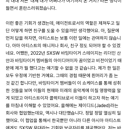
의 내내 저는 ‘대체 내가 어쩌다가 여기까지 온 거지?’라는 생각이 
들면서 혼란스러워졌습니다.
이런 좋은 기회가 생겼는데, 에이전트로서의 역할은 제쳐두고 일
단 어떻게 하면 친구를 도울 수 있을까만 생각했어요. 아, 질문에 
먼저 답을 하자면, 아티스트는 보통 이런 일에는 관여하지 않습니
다. 아마 아티스트의 매니저나 회사, 친구 정도 되어야 할 수 있겠
네요. 어쨌든, 2022년 SXSW 바밍타이거 스테이지는 리더인 산
얀과 바밍타이거 멤버들의 아이디어이자 꿈이었고 비전이었기 때
문에 제가 뭘 했다고는 얘기할 수 없을 것 같습니다. 제가 한 일은 
모두 우정에 기반한 거예요. 그때의 경험 때문에 흰머리가 좀 는 
것 같긴 합니다만, 바밍타이거 멤버들이 이 쇼케이스를 통해 성취
한 것들을 보며 이들의 현재와 미래의 음악계에 미칠 영향력을 알
게 되었고 아티스트이자 콜렉티브로서 이들이 하고자 하는 얘기
를 마침내 이해할 수 있었어요. 올해에는 제이디드(Jaded)라는 
회사와 협업했는데요, 역시나 대단했습니다. 정말 정말 열심히 일
했어요. 이 협업을 통해서 한국뿐만 아니라 다른 아시아 아티스트
에게도 SXSW 무대라는 기회와 보금자리를 제공했어요. 저는 바